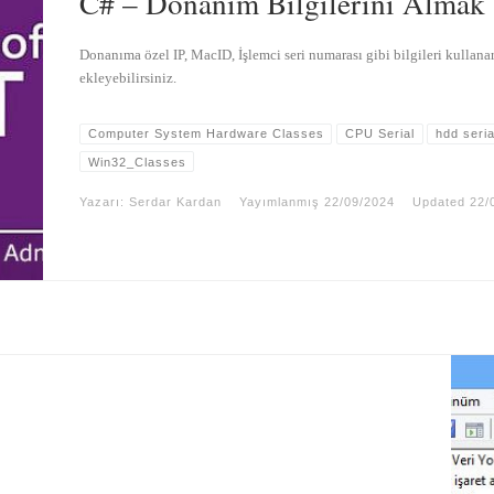
C# – Donanım Bilgilerini Almak
Donanıma özel IP, MacID, İşlemci seri numarası gibi bilgileri kullanar
ekleyebilirsiniz.
Computer System Hardware Classes
CPU Serial
hdd seria
Win32_Classes
Yazarı:
Serdar Kardan
Yayımlanmış
22/09/2024
Updated
22/