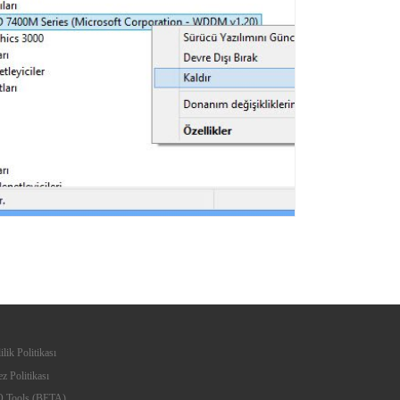
ilik Politikası
z Politikası
 Tools (BETA)