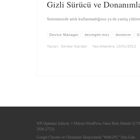
Gizli Sürücü ve Donanıml
Sisteminizde artık kullanmadığınız ya da yanlış yüklen
Device Manager
devmgmt.msc
donanım
G
Yazarı:
Serdar Kardan
Yayımlanmış
13/01/2012
WP-Optimize Zafiyeti: 1 Milyon WordPress Sitesi Risk Altında! (CV
2026-2712)
Google Chrome ve Chromium Tarayıcılarda “WebGPU” Sıfır-Gün