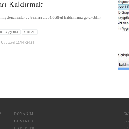
arı Kaldırmak
miş donanımlar ve bunlara ait sürücüleri kaldırmanız gerekebilir.
izli Aygıtlar
sürücü
Updated
11/08/2024
E-
DONANIM
Gizl
GÜVENLIK
Çere
HABERLER
SEO