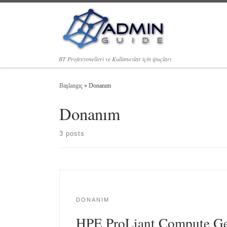
Skip to content
BT Profesyonelleri ve Kullanıcılar için ipuçları
Başlangıç
»
Donanım
Donanım
3 posts
DONANIM
HPE ProLiant Compute Ge