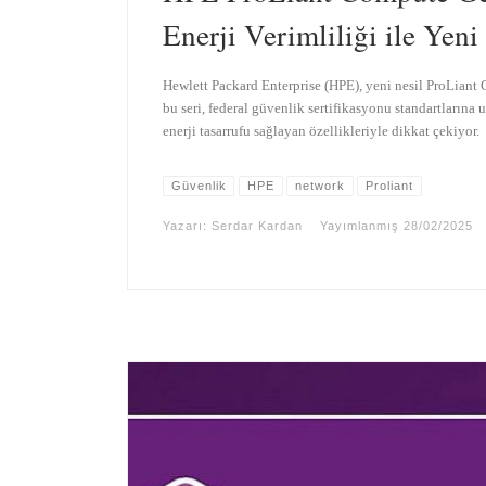
Enerji Verimliliği ile Yen
Hewlett Packard Enterprise (HPE), yeni nesil ProLian
bu seri, federal güvenlik sertifikasyonu standartların
enerji tasarrufu sağlayan özellikleriyle dikkat çekiyor.
Güvenlik
HPE
network
Proliant
Yazarı:
Serdar Kardan
Yayımlanmış
28/02/2025