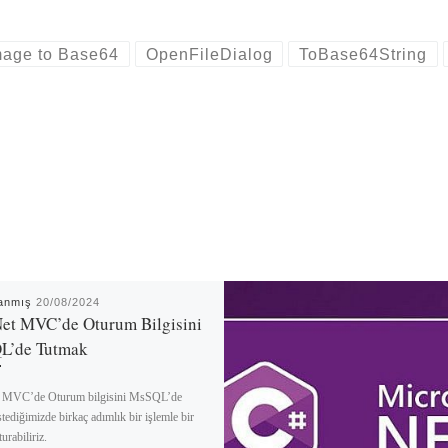
y
re
i
mage to Base64
OpenFileDialog
ToBase64String
nk
lanmış
20/08/2024
et MVC’de Oturum Bilgisini
L’de Tutmak
 MVC’de Oturum bilgisini MsSQL’de
stediğimizde birkaç adımlık bir işlemle bir
urabiliriz.