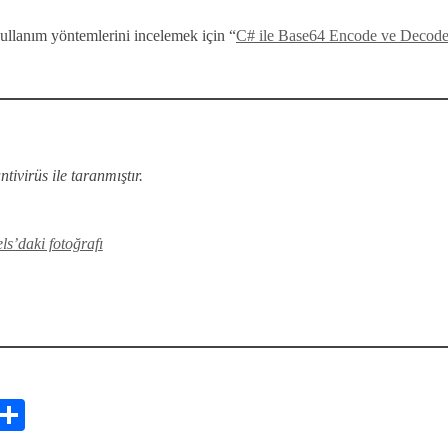
kullanım yöntemlerini incelemek için “
C# ile Base64 Encode ve Decode 
ivirüs ile taranmıştır.
ls’daki fotoğrafı
C
S
op
ha