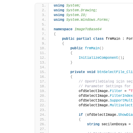
using 
System;
using 
System.Drawing;
using 
System.IO;
using 
System.Windows.Forms;
namespace 
ImageToBase64
{
public
partial
class
 frmMain : For
{
public
frmMain
()
{
InitializeComponent
()
;
}
private
void
btnSelectFile_Cli
{
// OpenFileDialog için seç
// Parameter Settings for 
            ofdSelectImage.
Filter
 = 
"T
            ofdSelectImage.
FilterIndex
            ofdSelectImage.
SupportMult
            ofdSelectImage.
Multiselect
if
(
ofdSelectImage.
ShowDia
{
string
 secilenDosya = 