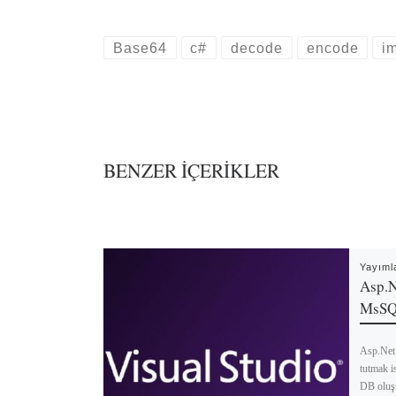
bo
ed
er
ts
m
ail
ok
In
es
A
bl
L
Base64
c#
decode
encode
i
t
pp
r
BENZER IÇERIKLER
Yayım
Asp.N
MsSQ
Asp.Net
tutmak i
DB oluşt