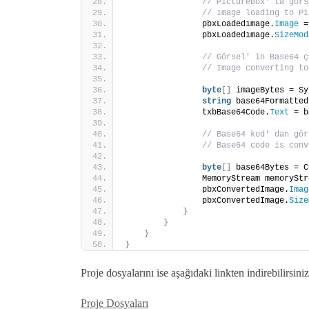
// PictureBox' ta görs
// ımage loading to Pi
                pbxLoadedımage.
Image
 =
                pbxLoadedımage.
SizeMod
// Görsel' in Base64 ç
// Image converting to
byte
[]
 imageBytes = Sy
string
 base64Formatted
                txbBase64Code.
Text
 = b
// Base64 kod' dan gör
// Base64 code is conv
byte
[]
 base64Bytes = C
                MemoryStream memoryStr
                pbxConvertedImage.
Imag
                pbxConvertedImage.
Size
}
}
}
}
Proje dosyalarını ise aşağıdaki linkten indirebilirsiniz
Proje Dosyaları