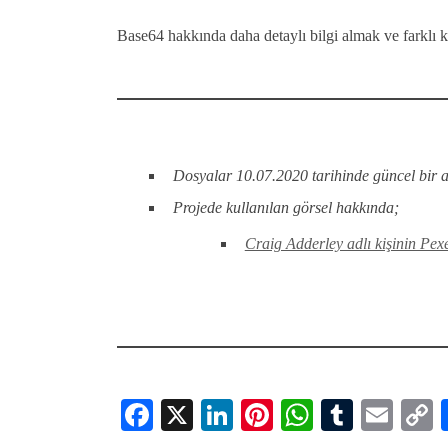
Base64 hakkında daha detaylı bilgi almak ve farklı 
Dosyalar 10.07.2020 tarihinde güncel bir ant
Projede kullanılan görsel hakkında;
Craig Adderley adlı kişinin Pexe
Fa
X
Li
Pi
W
T
E
ce
nk
nt
ha
u
m