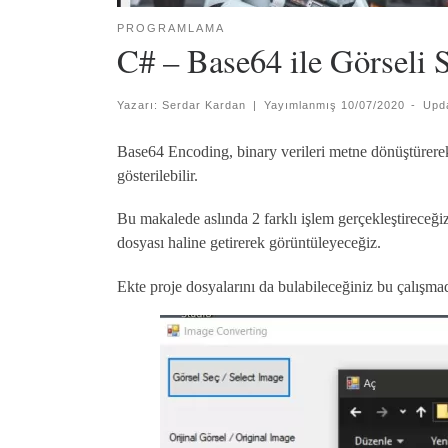
PROGRAMLAMA
C# – Base64 ile Görseli 
Yazarı:
Serdar Kardan
|
Yayımlanmış
10/07/2020
-
Upd
Base64 Encoding, binary verileri metne dönüştürerek
gösterilebilir.
Bu makalede aslında 2 farklı işlem gerçekleştireceğiz.
dosyası haline getirerek görüntüleyeceğiz.
Ekte proje dosyalarını da bulabileceğiniz bu çalışma