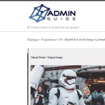
Skip to content
BT Profesyonelleri ve Kullanıcılar için ipuçları
Başlangıç
»
Programlama
»
C# – Base64 ile Görseli String e Çevirme