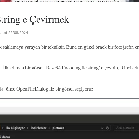
String e Çevirmek
ated
22/08/2024
 saklamaya yarayan bir tekniktir. Buna en güzel örnek bir fotoğrafın en
 İlk adımda bir görseli Base64 Encoding ile string’ e çevirip, ikinci adı
da, önce OpenFileDialog ile bir görsel seçiyoruz.