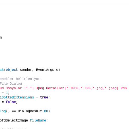
m
ck
(
object
 sender, EventArgs e
)
enekler belirleniyor.
File Dialog
üm Dosyalar |*.*| Jpeg Görseller|*.JPEG,*.JPG,*.jpg,*.jpeg| PNG 
 = 
1
;
iDottedExtensions
 = 
true
;
 = 
false
;
log
()
 == DialogResult.
OK
)
ofdSelectImage.
FileName
;