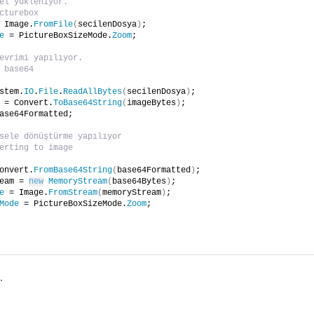
el yükleniyor.
cturebox
 Image.
FromFile
(
secilenDosya
)
;
e
 = PictureBoxSizeMode.
Zoom
;
evrimi yapılıyor.
 base64
stem.
IO
.
File
.
ReadAllBytes
(
secilenDosya
)
;
 = Convert.
ToBase64String
(
imageBytes
)
;
ase64Formatted;
sele dönüştürme yapılıyor
erting to image
onvert.
FromBase64String
(
base64Formatted
)
;
eam = 
new
MemoryStream
(
base64Bytes
)
;
e
 = Image.
FromStream
(
memoryStream
)
;
Mode
 = PictureBoxSizeMode.
Zoom
;
.