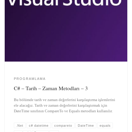
PROGRAMLAMA
C# – Tarih – Zaman Metodları – 3
Bu bölümde tarih ve zaman değerlerini karşılaştırma işlemlerini
ele alacağız. Tarih ve zaman değerlerini karşılaştırmak için
DateTime sınıfının CompareTo ve Equals metodları kullanılır.
.Net
c# datetime
compareto
DateTime
equals