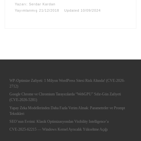
Yazarı:
Serdar Kardan
Yayımlanmış
21/12/2018
Updated
10/09/2024
WP-Optimize Zafiyeti: 1 Milyon WordPress Sitesi Risk Altında! (CVE-2026-
2712)
Google Chrome ve Chromium Tarayıcılarda “WebGPU” Sıfır-Gün Zafiyeti
(CVE-2026-5281)
Yapay Zeka Modellerinden Daha Fazla Verim Almak: Parametreler ve Prompt
Teknikleri
SEO’nun Evrimi: Klasik Optimizasyondan Visibility Intelligence’a
CVE-2025-62215 — Windows Kernel Ayrıcalık Yükseltme Açığı