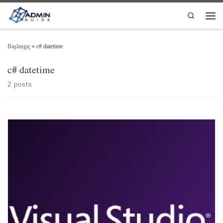
Skip to content
Search
Men
Başlangıç
»
c# datetime
c# datetime
2 posts