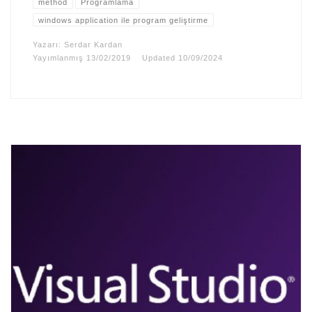
method
Programlama
windows application ile program geliştirme
Yazarı:
Serdar Kardan
Yayımlanmış
13/02/2019
Updated
10/09/2024