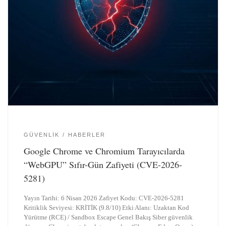
GÜVENLIK
HABERLER
Google Chrome ve Chromium Tarayıcılarda
“WebGPU” Sıfır-Gün Zafiyeti (CVE-2026-
5281)
Yayın Tarihi: 6 Nisan 2026 Zafiyet Kodu: CVE-2026-5281
Kritiklik Seviyesi: KRİTİK (9.8/10) Etki Alanı: Uzaktan Kod
Yürütme (RCE) / Sandbox Escape Genel Bakış Siber güvenlik