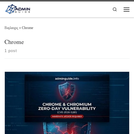
Skip to content
Search
Men
Başlangıç
»
Chrome
Chrome
1 post