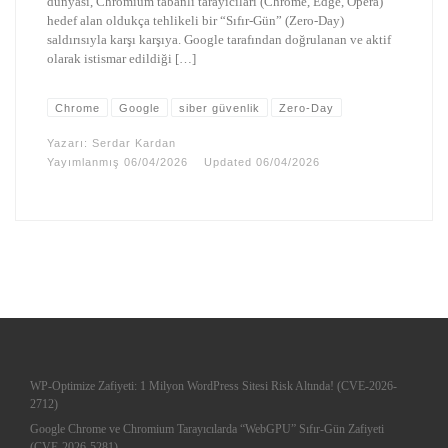
dünyası, Chromium tabanlı tarayıcıları (Chrome, Edge, Opera)
hedef alan oldukça tehlikeli bir “Sıfır-Gün” (Zero-Day)
saldırısıyla karşı karşıya. Google tarafından doğrulanan ve aktif
olarak istismar edildiği […]
Chrome
Google
siber güvenlik
Zero-Day
Yazarı:
Serdar Kardan
Yayımlanmış
06/04/2026
Updated
06/04/2026
WP-Optimize Zafiyeti: 1 Milyon WordPress Sitesi Risk Altında! (CVE-2026-
2712)
Google Chrome ve Chromium Tarayıcılarda “WebGPU” Sıfır-Gün Zafiyeti
(CVE-2026-5281)