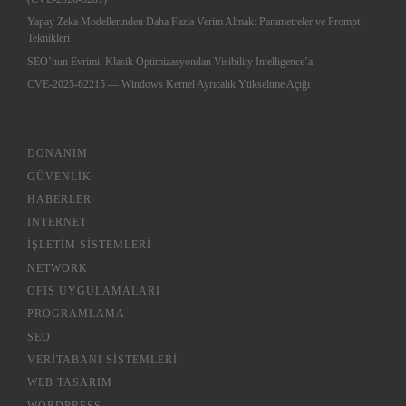
Yapay Zeka Modellerinden Daha Fazla Verim Almak: Parametreler ve Prompt
Teknikleri
SEO’nun Evrimi: Klasik Optimizasyondan Visibility Intelligence’a
CVE-2025-62215 — Windows Kernel Ayrıcalık Yükseltme Açığı
DONANIM
GÜVENLIK
HABERLER
INTERNET
İŞLETIM SISTEMLERI
NETWORK
OFIS UYGULAMALARI
PROGRAMLAMA
SEO
VERITABANI SISTEMLERI
WEB TASARIM