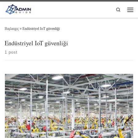
Skip to content
Search
Men
Başlangıç
»
Endüstriyel IoT güvenliği
Endüstriyel IoT güvenliği
1 post