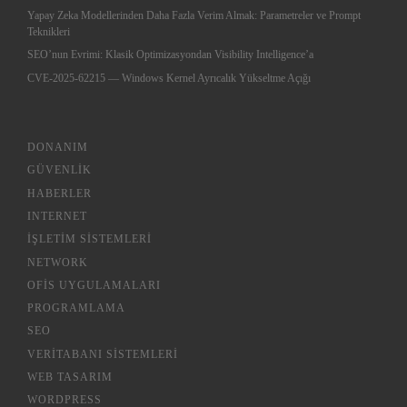
Yapay Zeka Modellerinden Daha Fazla Verim Almak: Parametreler ve Prompt
Teknikleri
SEO’nun Evrimi: Klasik Optimizasyondan Visibility Intelligence’a
CVE-2025-62215 — Windows Kernel Ayrıcalık Yükseltme Açığı
DONANIM
GÜVENLIK
HABERLER
INTERNET
İŞLETIM SISTEMLERI
NETWORK
OFIS UYGULAMALARI
PROGRAMLAMA
SEO
VERITABANI SISTEMLERI
WEB TASARIM
WORDPRESS