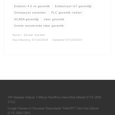
Endüstri 4.0 ve güvenlik
Endüstriyel IoT güvenliği
Otomasyon sistemleri
PLC güvenlik riskleri
SCADA güvenliği
siber güvenlik
Üretim tesislerinde siber güvenlik
Yazarı:
Serdar Kardan
Yayımlanmış
07/10/2024
Updated
07/10/2024
WP-Optimize Zafiyeti: 1 Milyon WordPress Sitesi Risk Altında! (CVE-2026-
2712)
Google Chrome ve Chromium Tarayıcılarda “WebGPU” Sıfır-Gün Zafiyeti
(CVE-2026-5281)