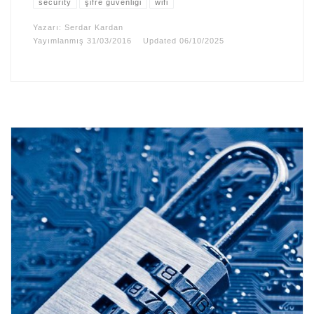
security
şifre güvenliği
wifi
Yazarı:
Serdar Kardan
Yayımlanmış
31/03/2016
Updated
06/10/2025