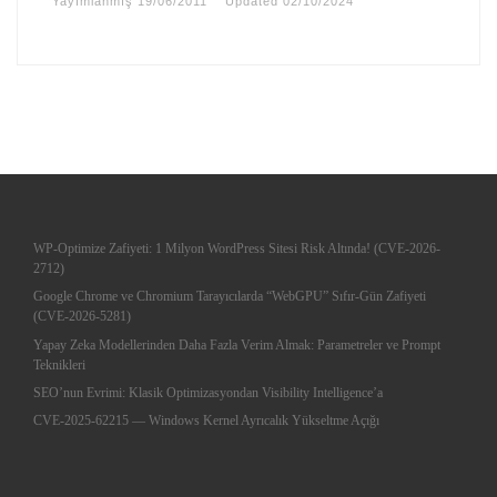
Yayımlanmış
19/06/2011
Updated
02/10/2024
WP-Optimize Zafiyeti: 1 Milyon WordPress Sitesi Risk Altında! (CVE-2026-
2712)
Google Chrome ve Chromium Tarayıcılarda “WebGPU” Sıfır-Gün Zafiyeti
(CVE-2026-5281)
Yapay Zeka Modellerinden Daha Fazla Verim Almak: Parametreler ve Prompt
Teknikleri
SEO’nun Evrimi: Klasik Optimizasyondan Visibility Intelligence’a
CVE-2025-62215 — Windows Kernel Ayrıcalık Yükseltme Açığı