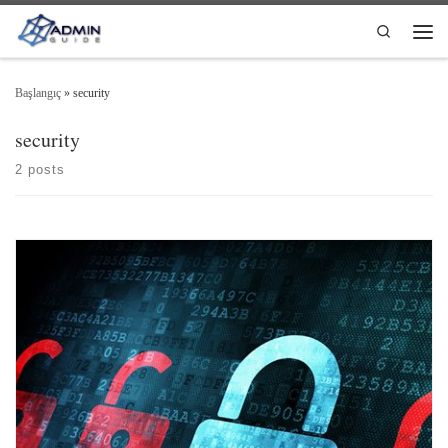
Skip to content
Search
Men
Başlangıç
»
security
security
2 posts