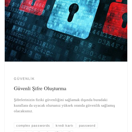
GÜVENLIK
Güvenli Şifre Oluşturma
Şifrelerinizin fiziki güvenliğini sağlamak dışında buradaki
kurallara da uyacak olursanız yüksek oranda güvenlik sağlamış
olacaksınız.
complex passwords
kredi kartı
password