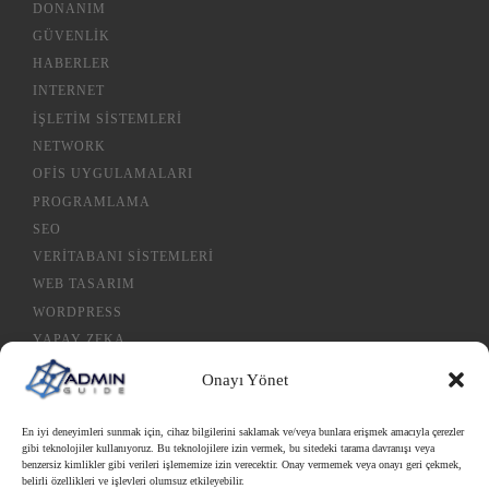
DONANIM
GÜVENLIK
HABERLER
INTERNET
İŞLETIM SISTEMLERI
NETWORK
OFIS UYGULAMALARI
PROGRAMLAMA
SEO
VERITABANI SISTEMLERI
WEB TASARIM
WORDPRESS
YAPAY ZEKA
Onayı Yönet
Gizlilik Politikası
En iyi deneyimleri sunmak için, cihaz bilgilerini saklamak ve/veya bunlara erişmek amacıyla çerezler
gibi teknolojiler kullanıyoruz. Bu teknolojilere izin vermek, bu sitedeki tarama davranışı veya
Çerez Politikası
benzersiz kimlikler gibi verileri işlememize izin verecektir. Onay vermemek veya onayı geri çekmek,
SEO Tools (BETA)
belirli özellikleri ve işlevleri olumsuz etkileyebilir.