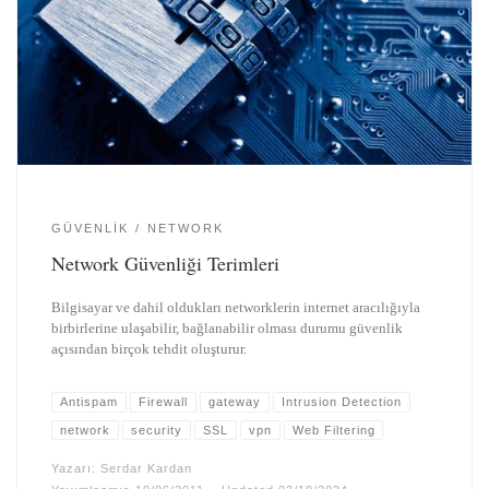
GÜVENLIK
NETWORK
Network Güvenliği Terimleri
Bilgisayar ve dahil oldukları networklerin internet aracılığıyla
birbirlerine ulaşabilir, bağlanabilir olması durumu güvenlik
açısından birçok tehdit oluşturur.
Antispam
Firewall
gateway
Intrusion Detection
network
security
SSL
vpn
Web Filtering
Yazarı:
Serdar Kardan