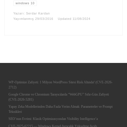
windows 10
Yazarı:
Serdar Kardan
Yayımlanmış
29/03/2016
Updated
11/08/2024
WP-Optimize Zafiyeti: 1 Milyon WordPress Sitesi Risk Altında! (CVE-2026-
2712)
Google Chrome ve Chromium Tarayıcılarda “WebGPU” Sıfır-Gün Zafiyeti
(CVE-2026-5281)
Yapay Zeka Modellerinden Daha Fazla Verim Almak: Parametreler ve Prompt
Teknikleri
SEO’nun Evrimi: Klasik Optimizasyondan Visibility Intelligence’a
CVE-2025-62215 — Windows Kernel Ayrıcalık Yükseltme Açığı