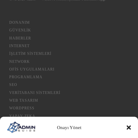
DONANIM
GÜVENLIK
HABERLER
INTERNET
İŞLETIM SISTEMLERI
NETWORK
OFIS UYGULAMALARI
PROGRAMLAMA
SEO
VERITABANI SISTEMLERI
WEB TASARIM
WORDPRESS
YAPAY ZEKA
Onayı Yönet