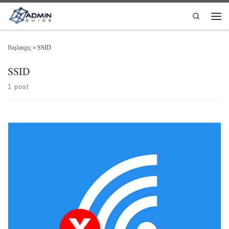
Skip to content
Search
Men
Başlangıç
»
SSID
SSID
1 post