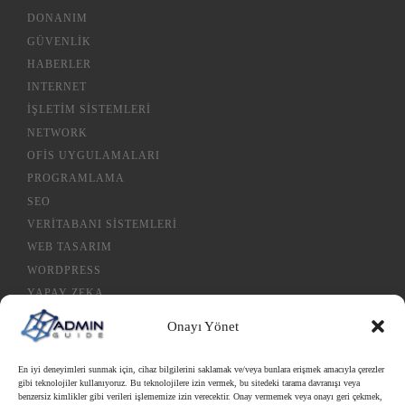
DONANIM
GÜVENLIK
HABERLER
INTERNET
İŞLETIM SISTEMLERI
NETWORK
OFIS UYGULAMALARI
PROGRAMLAMA
SEO
VERITABANI SISTEMLERI
WEB TASARIM
WORDPRESS
YAPAY ZEKA
Onayı Yönet
Gizlilik Politikası
En iyi deneyimleri sunmak için, cihaz bilgilerini saklamak ve/veya bunlara erişmek amacıyla çerezler
gibi teknolojiler kullanıyoruz. Bu teknolojilere izin vermek, bu sitedeki tarama davranışı veya
Çerez Politikası
benzersiz kimlikler gibi verileri işlememize izin verecektir. Onay vermemek veya onayı geri çekmek,