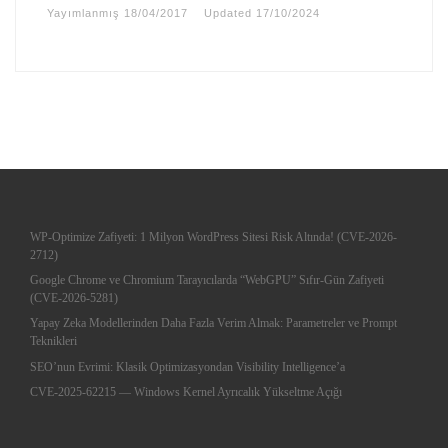
Yayımlanmış
18/04/2017
Updated
17/10/2024
WP-Optimize Zafiyeti: 1 Milyon WordPress Sitesi Risk Altında! (CVE-2026-
2712)
Google Chrome ve Chromium Tarayıcılarda “WebGPU” Sıfır-Gün Zafiyeti
(CVE-2026-5281)
Yapay Zeka Modellerinden Daha Fazla Verim Almak: Parametreler ve Prompt
Teknikleri
SEO’nun Evrimi: Klasik Optimizasyondan Visibility Intelligence’a
CVE-2025-62215 — Windows Kernel Ayrıcalık Yükseltme Açığı