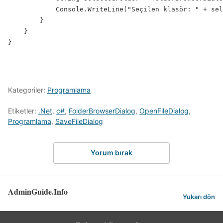
            Console.WriteLine("Seçilen klasör: " + sel
        }

    }

}
Kategoriler:
Programlama
Etiketler:
.Net
,
c#
,
FolderBrowserDialog
,
OpenFileDialog
,
Programlama
,
SaveFileDialog
Yorum bırak
AdminGuide.Info
Yukarı dön