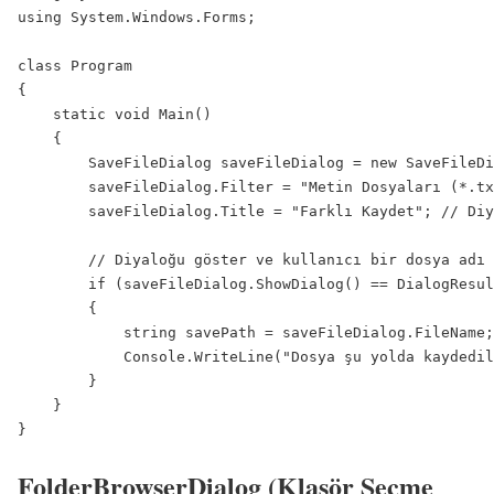
using System.Windows.Forms;

class Program

{

    static void Main()

    {

        SaveFileDialog saveFileDialog = new SaveFileDi
        saveFileDialog.Filter = "Metin Dosyaları (*.tx
        saveFileDialog.Title = "Farklı Kaydet"; // Diy
        // Diyaloğu göster ve kullanıcı bir dosya adı 
        if (saveFileDialog.ShowDialog() == DialogResul
        {

            string savePath = saveFileDialog.FileName;
            Console.WriteLine("Dosya şu yolda kaydedil
        }

    }

}
FolderBrowserDialog (Klasör Seçme