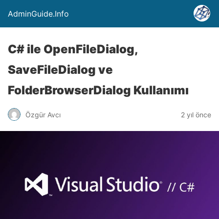
AdminGuide.Info
C# ile OpenFileDialog,
SaveFileDialog ve
FolderBrowserDialog Kullanımı
Özgür Avcı
2 yıl önce