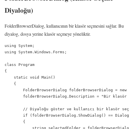
Diyaloğu)
FolderBrowserDialog, kullanıcının bir klasör seçmesini sağlar. Bu
diyalog, dosya yerine klasör seçmeye yöneliktir.
using System;

using System.Windows.Forms;

class Program

{

    static void Main()

    {

        FolderBrowserDialog folderBrowserDialog = new 
        folderBrowserDialog.Description = "Bir klasör 
        // Diyaloğu göster ve kullanıcı bir klasör seç
        if (folderBrowserDialog.ShowDialog() == Dialog
        {

            string selectedFolder = folderBrowserDialo