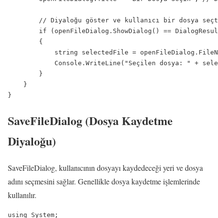
        // Diyaloğu göster ve kullanıcı bir dosya seçt
        if (openFileDialog.ShowDialog() == DialogResul
        {

            string selectedFile = openFileDialog.FileN
            Console.WriteLine("Seçilen dosya: " + sele
        }

    }

}
SaveFileDialog (Dosya Kaydetme
Diyaloğu)
SaveFileDialog, kullanıcının dosyayı kaydedeceği yeri ve dosya
adını seçmesini sağlar. Genellikle dosya kaydetme işlemlerinde
kullanılır.
using System;
