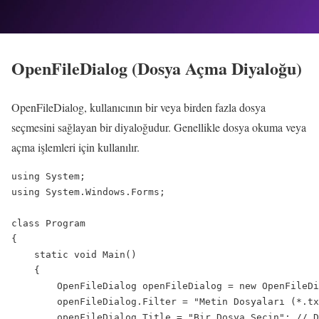
OpenFileDialog (Dosya Açma Diyaloğu)
OpenFileDialog, kullanıcının bir veya birden fazla dosya
seçmesini sağlayan bir diyaloğudur. Genellikle dosya okuma veya
açma işlemleri için kullanılır.
using System;

using System.Windows.Forms;

class Program

{

    static void Main()

    {

        OpenFileDialog openFileDialog = new OpenFileDi
        openFileDialog.Filter = "Metin Dosyaları (*.tx
        openFileDialog.Title = "Bir Dosya Seçin"; // D