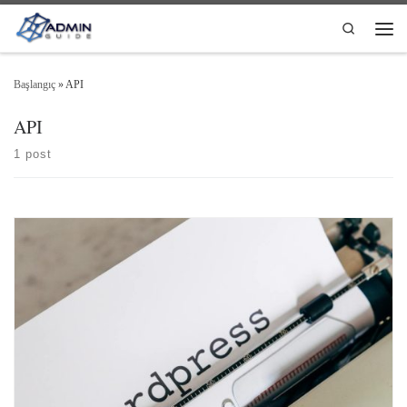
Skip to content
Search
Men
Başlangıç
»
API
API
1 post