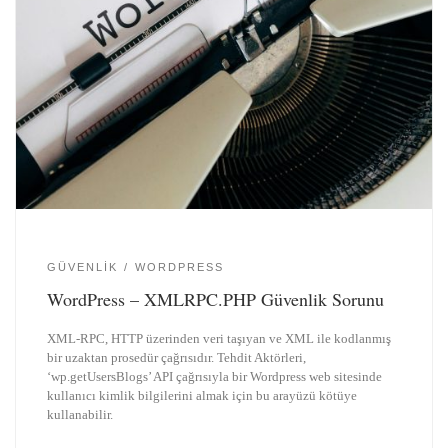
GÜVENLIK
WORDPRESS
WordPress – XMLRPC.PHP Güvenlik Sorunu
XML-RPC, HTTP üzerinden veri taşıyan ve XML ile kodlanmış
bir uzaktan prosedür çağrısıdır. Tehdit Aktörleri,
‘wp.getUsersBlogs’ API çağrısıyla bir Wordpress web sitesinde
kullanıcı kimlik bilgilerini almak için bu arayüzü kötüye
kullanabilir.