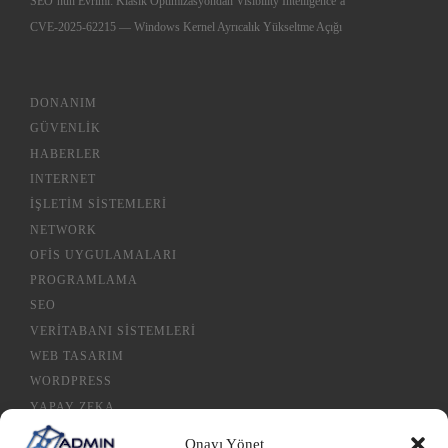
SEO’nun Evrimi: Klasik Optimizasyondan Visibility Intelligence’a
CVE-2025-62215 — Windows Kernel Ayrıcalık Yükseltme Açığı
DONANIM
GÜVENLIK
HABERLER
INTERNET
İŞLETIM SISTEMLERI
NETWORK
OFIS UYGULAMALARI
PROGRAMLAMA
SEO
VERITABANI SISTEMLERI
WEB TASARIM
WORDPRESS
YAPAY ZEKA
Onayı Yönet