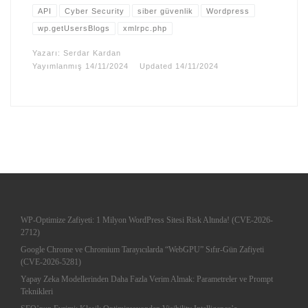
API
Cyber Security
siber güvenlik
Wordpress
wp.getUsersBlogs
xmlrpc.php
Yazarı:
Serdar Kardan
Yayımlanmış
14/11/2024
Updated
14/11/2024
WP-Optimize Zafiyeti: 1 Milyon WordPress Sitesi Risk Altında! (CVE-2026-
2712)
Google Chrome ve Chromium Tarayıcılarda “WebGPU” Sıfır-Gün Zafiyeti
(CVE-2026-5281)
Yapay Zeka Modellerinden Daha Fazla Verim Almak: Parametreler ve Prompt
Teknikleri