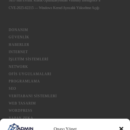
SEO’nun Evrimi: Klasik Optimizasyondan Visibility Intelligence’a
CVE-2025-62215 — Windows Kernel Ayrıcalık Yükseltme Açığı
DONANIM
GÜVENLIK
HABERLER
INTERNET
İŞLETIM SISTEMLERI
NETWORK
OFIS UYGULAMALARI
PROGRAMLAMA
SEO
VERITABANI SISTEMLERI
WEB TASARIM
WORDPRESS
YAPAY ZEKA
Onayı Yönet