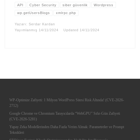
API
Cyber Security
siber güvenlik
Wordpress
wp.getUsersBlogs
xmlrpc.php
Yazarı:
Serdar Kardan
Yayımlanmış
14/11/2024
Updated
14/11/2024
WP-Optimize Zafiyeti: 1 Milyon WordPress Sitesi Risk Altında! (CVE-2026-
2712)
Google Chrome ve Chromium Tarayıcılarda “WebGPU” Sıfır-Gün Zafiyeti
(CVE-2026-5281)
Yapay Zeka Modellerinden Daha Fazla Verim Almak: Parametreler ve Prompt
Teknikleri