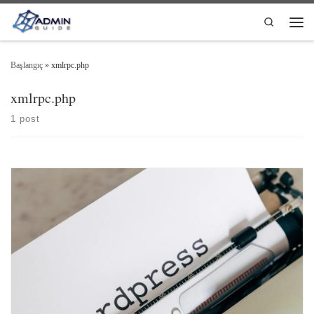
Skip to content
Search
Men
Başlangıç
»
xmlrpc.php
xmlrpc.php
1 post