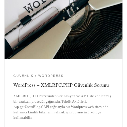
GÜVENLIK
WORDPRESS
WordPress – XMLRPC.PHP Güvenlik Sorunu
XML-RPC, HTTP üzerinden veri taşıyan ve XML ile kodlanmış
bir uzaktan prosedür çağrısıdır. Tehdit Aktörleri,
‘wp.getUsersBlogs’ API çağrısıyla bir Wordpress web sitesinde
kullanıcı kimlik bilgilerini almak için bu arayüzü kötüye
kullanabilir.