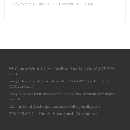
Yayımlanmış
13/05/2022
Updated
13/08/2024
WP-Optimize Zafiyeti: 1 Milyon WordPress Sitesi Risk Altında! (CVE-2026-
2712)
Google Chrome ve Chromium Tarayıcılarda “WebGPU” Sıfır-Gün Zafiyeti
(CVE-2026-5281)
Yapay Zeka Modellerinden Daha Fazla Verim Almak: Parametreler ve Prompt
Teknikleri
SEO’nun Evrimi: Klasik Optimizasyondan Visibility Intelligence’a
CVE-2025-62215 — Windows Kernel Ayrıcalık Yükseltme Açığı