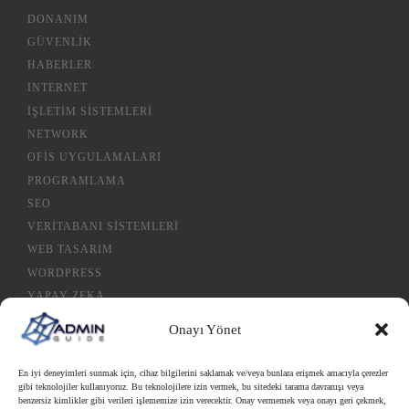
DONANIM
GÜVENLIK
HABERLER
INTERNET
İŞLETIM SISTEMLERI
NETWORK
OFIS UYGULAMALARI
PROGRAMLAMA
SEO
VERITABANI SISTEMLERI
WEB TASARIM
WORDPRESS
YAPAY ZEKA
Onayı Yönet
Gizlilik Politikası
En iyi deneyimleri sunmak için, cihaz bilgilerini saklamak ve/veya bunlara erişmek amacıyla çerezler
gibi teknolojiler kullanıyoruz. Bu teknolojilere izin vermek, bu sitedeki tarama davranışı veya
Çerez Politikası
benzersiz kimlikler gibi verileri işlememize izin verecektir. Onay vermemek veya onayı geri çekmek,