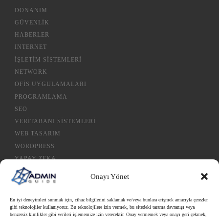
DONANIM
GÜVENLIK
HABERLER
INTERNET
İŞLETIM SISTEMLERI
NETWORK
OFIS UYGULAMALARI
PROGRAMLAMA
SEO
VERITABANI SISTEMLERI
WEB TASARIM
WORDPRESS
YAPAY ZEKA
Onayı Yönet
Gizlilik Politikası
En iyi deneyimleri sunmak için, cihaz bilgilerini saklamak ve/veya bunlara erişmek amacıyla çerezler
gibi teknolojiler kullanıyoruz. Bu teknolojilere izin vermek, bu sitedeki tarama davranışı veya
Çerez Politikası
benzersiz kimlikler gibi verileri işlememize izin verecektir. Onay vermemek veya onayı geri çekmek,