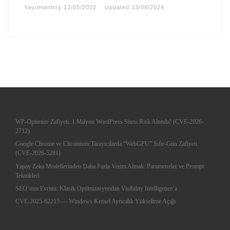
Yayımlanmış
13/05/2022
Updated
13/08/2024
WP-Optimize Zafiyeti: 1 Milyon WordPress Sitesi Risk Altında! (CVE-2026-
2712)
Google Chrome ve Chromium Tarayıcılarda “WebGPU” Sıfır-Gün Zafiyeti
(CVE-2026-5281)
Yapay Zeka Modellerinden Daha Fazla Verim Almak: Parametreler ve Prompt
Teknikleri
SEO’nun Evrimi: Klasik Optimizasyondan Visibility Intelligence’a
CVE-2025-62215 — Windows Kernel Ayrıcalık Yükseltme Açığı